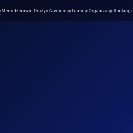
a
Menedżerowie Drużyn
Zawodnicy
Turnieje
Organizacje
Rankingi