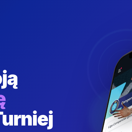
ją
ę
Turniej