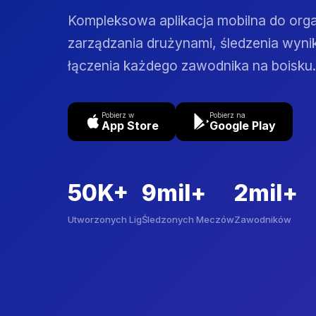
Kompleksowa aplikacja mobilna do orga
zarządzania drużynami, śledzenia wyni
łączenia każdego zawodnika na boisku.
Pobierz w
Pobierz na
App Store
Google Play
50K+
9mil+
2mil+
Utworzonych Lig
Śledzonych Meczów
Zawodników